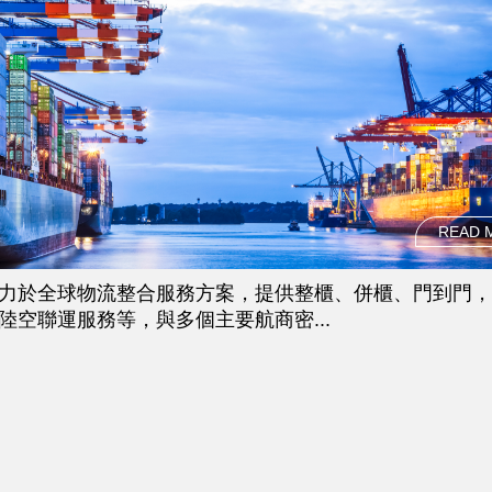
READ 
力於全球物流整合服務方案，提供整櫃、併櫃、門到門，
陸空聯運服務等，與多個主要航商密...