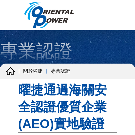
專業認證
關於曜捷
專業認證
|
|
曜捷通過海關安
全認證優質企業
(AEO)實地驗證