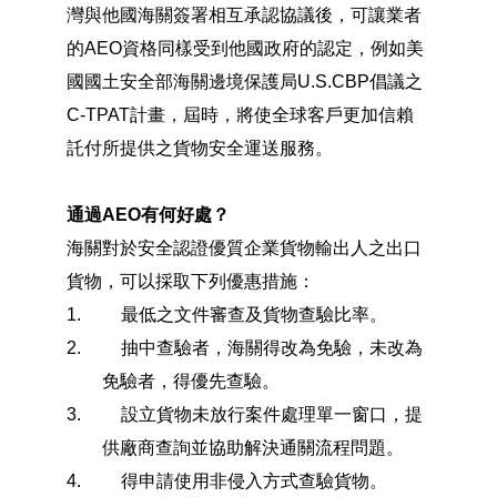
灣與他國海關簽署相互承認協議後，可讓業者
的AEO資格同樣受到他國政府的認定，例如美
國國土安全部海關邊境保護局U.S.CBP倡議之
C-TPAT計畫，屆時，將使全球客戶更加信賴
託付所提供之貨物安全運送服務。
通過AEO有何好處？
海關對於安全認證優質企業貨物輸出人之出口
貨物，可以採取下列優惠措施：
1.
最低之文件審查及貨物查驗比率。
2.
抽中查驗者，海關得改為免驗，未改為
免驗者，得優先查驗。
3.
設立貨物未放行案件處理單一窗口，提
供廠商查詢並協助解決通關流程問題。
4.
得申請使用非侵入方式查驗貨物。