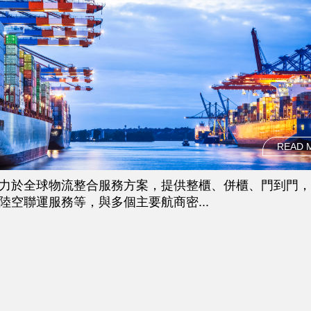
READ 
力於全球物流整合服務方案，提供整櫃、併櫃、門到門，
陸空聯運服務等，與多個主要航商密...