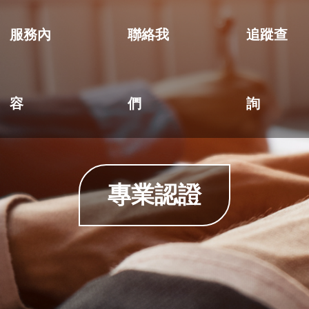
服務內
聯絡我
追蹤查
容
們
詢
專業認證