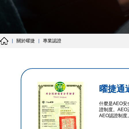
關於曜捷
專業認證
|
|
曜捷通
什麼是AEO安全
證制度。AE
AEO認證制度