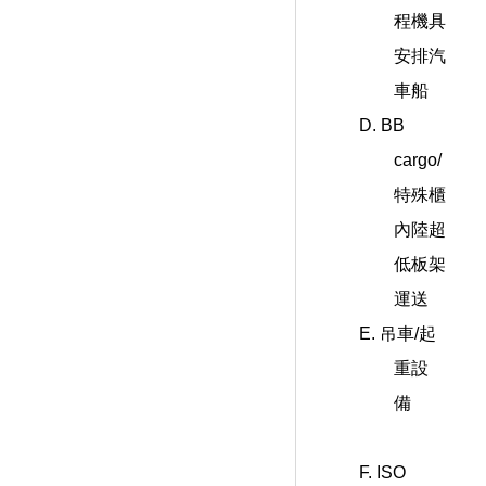
程機具
安排汽
車船
D. BB
cargo/
特殊櫃
內陸超
低板架
運送
E. 吊車/起
重設
備
F. ISO