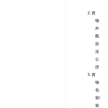
2. 貨
物
外
觀
狀
況
公
證
3. 貨
物
包
裝/
裝