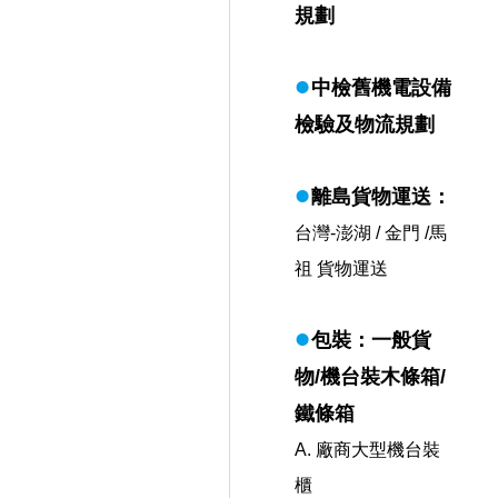
規劃
l
中檢舊機電設備
檢驗及物流規劃
l
離島貨物運送：
台灣-澎湖 / 金門 /馬
祖 貨物運送
l
包裝：一般貨
物/機台裝木條箱/
鐵條箱
A. 廠商大型機台裝
櫃