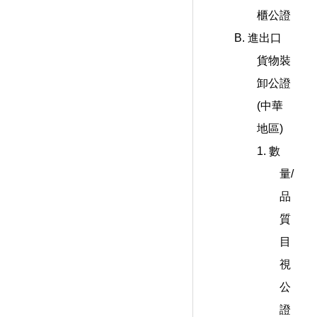
櫃公證
B. 進出口
貨物裝
卸公證
(中華
地區)
1. 數
量/
品
質
目
視
公
證