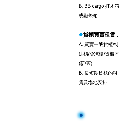
B. BB cargo 打木箱
或鐵條箱
l
貨櫃買賣租賃 :
A. 買賣一般貨櫃/特
殊櫃/冷凍櫃/貨櫃屋
(新/舊)
B. 長短期貨櫃的租
賃及場地安排