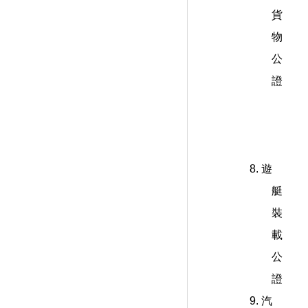
貨
物
公
證
8. 遊
艇
裝
載
公
證
9. 汽