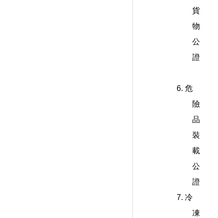
貨
物
公
證
6. 危
險
品
裝
載
公
證
7. 冷
凍