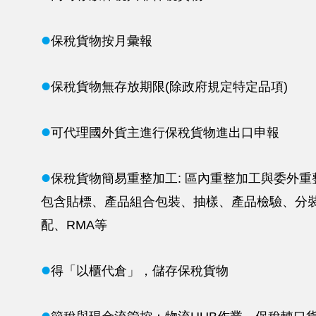
l
保稅貨物按月彙報
l
保
稅貨物無存放期限(除政府規定特定品項)
l
可代理國外貨主進行保稅貨物進出口申報
l
保稅貨物簡易重整加工: 區內重整加工與委外重
包含貼標、產品組合包裝、抽樣、產品檢驗、分
配、RMA等
l
得「以櫃代倉」，儲存保稅貨物