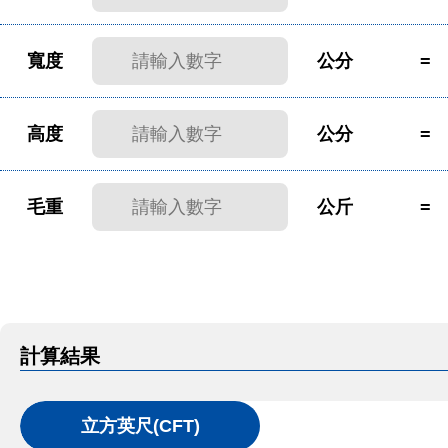
寬度
公分
=
高度
公分
=
毛重
公斤
=
計算結果
立方英尺(CFT)