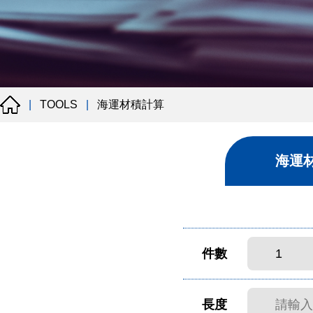
海運材積計算
|
TOOLS
|
海運
件數
長度