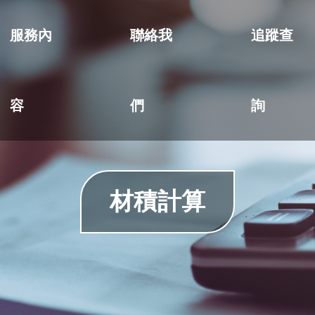
服務內
聯絡我
追蹤查
容
們
詢
材積計算