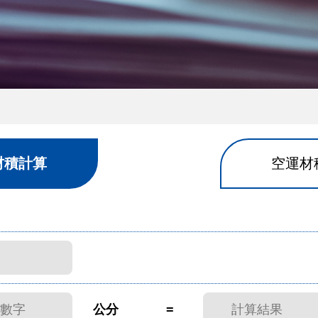
材積計算
空運材
公分
=