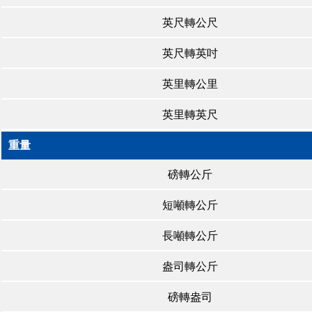
英尺轉公尺
英尺轉英吋
英里轉公里
英里轉英尺
重量
磅轉公斤
短噸轉公斤
長噸轉公斤
盎司轉公斤
磅轉盎司