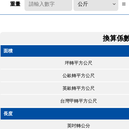
=
重量
換算係
面積
坪轉平方公尺
公畝轉平方公尺
英畝轉平方公尺
台灣甲轉平方公尺
長度
英吋轉公分