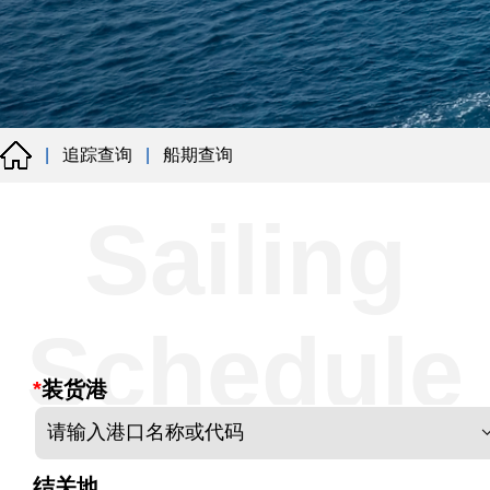
追踪查询
船期查询
|
|
Sailing
Schedule
*
装货港
请输入港口名称或代码
结关地